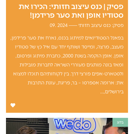
פסיק | כנס עיצוב חזותי: הכירו את
סטודיו אופן ואת סער פרידמן!
פסיק: כנס עיצוב חזותי
2024 .09
בפאנל הסטודיואים למיתוג בכנס, נארח את סער פרידמן,
מעצב, מרצה, ומייסד ושותף יחד עם איל כץ של סטודיו
אופן. אופן הוקמה בשנת 2000, כחברת מיתוג ופרסום,
ומאז בונה מותגים מעוררי השראה לחברות מובילות
ולסטארט-אפים פורצי דרך. בין לקוחותיהם תוכלו למצוא
את: ארומה אספרסו – בר, פריגת, עונת התרבות
בירושלים,...
בלוג