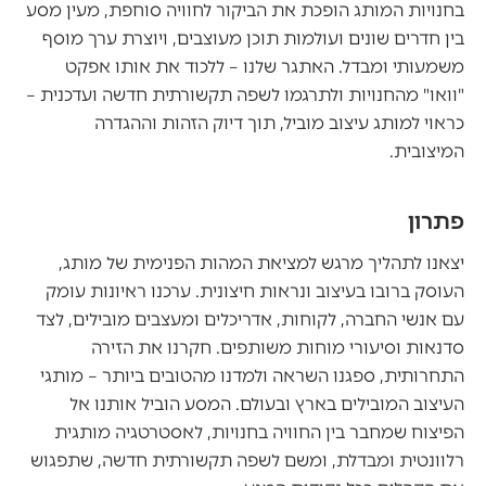
בחנויות המותג הופכת את הביקור לחוויה סוחפת, מעין מסע
בין חדרים שונים ועולמות תוכן מעוצבים, ויוצרת ערך מוסף
משמעותי ומבדל. האתגר שלנו – ללכוד את אותו אפקט
"וואו" מהחנויות ולתרגמו לשפה תקשורתית חדשה ועדכנית –
כראוי למותג עיצוב מוביל, תוך דיוק הזהות וההגדרה
המיצובית.
פתרון
יצאנו לתהליך מרגש למציאת המהות הפנימית של מותג,
העוסק ברובו בעיצוב ונראות חיצונית. ערכנו ראיונות עומק
עם אנשי החברה, לקוחות, אדריכלים ומעצבים מובילים, לצד
סדנאות וסיעורי מוחות משותפים. חקרנו את הזירה
התחרותית, ספגנו השראה ולמדנו מהטובים ביותר – מותגי
העיצוב המובילים בארץ ובעולם. המסע הוביל אותנו אל
הפיצוח שמחבר בין החוויה בחנויות, לאסטרטגיה מותגית
רלוונטית ומבדלת, ומשם לשפה תקשורתית חדשה, שתפגוש