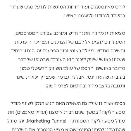
לוהט מאינסטגרם ועוד חוויות המוגשות לנו על מגש שערוך
במיוחד לכבודנו ולטעמנו האישי.
מציאות זו מהווה אתגר חדש ומורכב עבורנו המפרסמים,
המעוניינים להגיע אל ליבם של הצרכנים ומצריכה היערכות
וחשיבה מחדש. בעולם כאוטי ורווי הפרעות זה, הנתון היחיד
שעלינו כאנשי שיווק לזכור הוא העובדה שבסופו של דבר
מדובר באנשים. הקסם של עולם השיווק הדיגיטלי טמון
בעובדה שהוא דינמי, אבל זה גם מה שמצריך יכולות שינוי
ותגובה בקצב מהיר ובהתאם לצרכי השוק.
בסיטואציה זו עולה גם השאלה האם הגיע הזמן לשינוי מודל
מסע הלקוח? במשך שנים רבות אימצנו (ועדיין מאמצים) את
מודל מסע הלקוח המסורתי – Marketing Funnel. זהו מודל
שהתרגלנו להיגיון הפנימי שהוא מציע המסביר את השלבים