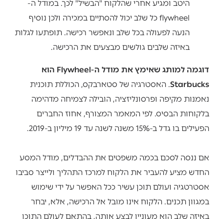
היטב ומגיע אחרי שהלקוח "הבשיל" לכך. במודל ה-
flywheel כל שלב יכול להסתיים במכירה ולכן נוסיף
הנעה לפעולה בכל שלב ונאפשר רכישה. תופתעו לגלות
באיזה שלבים גולשים מבצעים את הרכישה.
דוגמה למותג שאימץ את מודל ה-Flywheel הוא
Starbucks
. האסטרגיה של סטארבקס, הכוללת תוכנית
נאמנות מקיפה ופרסונליזציה, הובילה לצמיחה מדהימה
בלקוחות הבסיס. לפי
המאמר המצורף
, אחוז החברים
הפעילים בו גדל ב-15% משנה לשנה עד 19 מיליון ב-2019.
אם ננסה לסכם בכמה משפטים את ההבדלים, מודל המסע
החדש מציע להעביר את הלקוח למרכז התהליך ולייצר סביבו
אסטרטגיה ועולם תוכן עשיר ככל האפשר על ידי שימוש
במגוון תכנים. הלקוח אינו מובל אל הרכישה, אלא, יבחר
באיזה שלב הוא מעוניין לבצע אותה, בהתאם לעולם התוכן