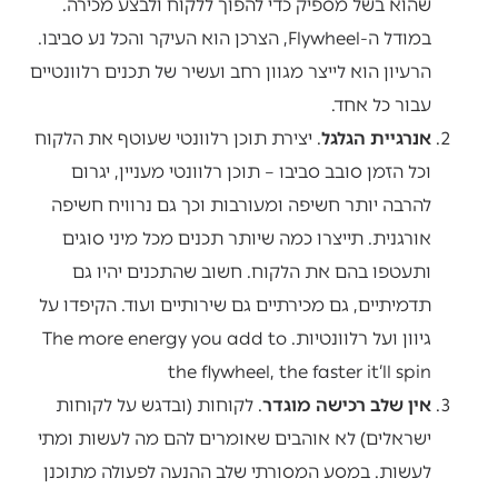
שהוא בשל מספיק כדי להפוך ללקוח ולבצע מכירה.
במודל ה-Flywheel, הצרכן הוא העיקר והכל נע סביבו.
הרעיון הוא לייצר מגוון רחב ועשיר של תכנים רלוונטיים
עבור כל אחד.
אנרגיית הגלגל
. יצירת תוכן רלוונטי שעוטף את הלקוח
וכל הזמן סובב סביבו – תוכן רלוונטי מעניין, יגרום
להרבה יותר חשיפה ומעורבות וכך גם נרוויח חשיפה
אורגנית. תייצרו כמה שיותר תכנים מכל מיני סוגים
ותעטפו בהם את הלקוח. חשוב שהתכנים יהיו גם
תדמיתיים, גם מכירתיים גם שירותיים ועוד. הקיפדו על
גיוון ועל רלוונטיות. The more energy you add to
the flywheel, the faster it’ll spin
אין שלב רכישה מוגדר
. לקוחות (ובדגש על לקוחות
ישראלים) לא אוהבים שאומרים להם מה לעשות ומתי
לעשות. במסע המסורתי שלב ההנעה לפעולה מתוכנן