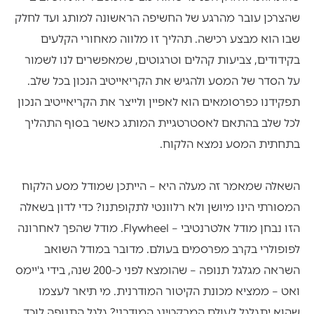
שהצרכן עובר מהרגע של החשיפה הראשונה למותג ועד לחלק
שבו הוא מבצע רכישה. תהליך זו מלווה מאחורי הקלעים
בקידודים, צביעות קהלים וטרגוטים, שמאפשרים לנו לשמור
על הסדר של המסע ולהגיש את הקריאייטיב הנכון בכל שלב.
תפקידנו כפרסומאים הוא לאפיין ולייצר את הקריאייטיב הנכון
לכל שלב בהתאם לאסטרטגיית המותג כאשר בסוף התהליך
בתחתית המסע נמצא הלקוח.
השאלה שמאמר זה מעלה היא – הייתכן שמודל מסע הלקוח
המסורתי הינו מיושן ולא רלוונטי לתקופתנו? כדי לדון בשאלה
הזו נבחן מודל אלטרנטיבי – Flywheel. מודל שהפך לאחרונה
לפופולרי בקרב מפרסמים בעולם. מדובר במודל השואב
השראה מגלגל תנופה – שהומצא לפני כ-200 שנה, בידי ג'יימס
ואט – ממציא מכונת הקיטור המודרנית. מי תיאר לעצמו
שהוא יתגלגל לעולם המרקטינג המודרני? גלגל התנופה לוכד