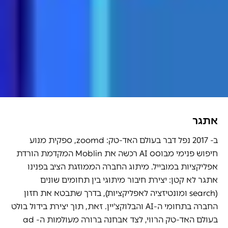
אתגר
ב- 2017 נפל דבר בעולם האד-טק: zoomd, ספקית מנוע
חיפוש פנימי מבוסס AI רכשה את Moblin המקדמת הורדת
אפליקציות במובייל. מיתוג החברה הממוזגת הציב בפנינו
אתגר לא קטן: יצירת חיבור מיתוגי בין תחומים שונים
(search ומונטיזציה לאפליקציות), בדרך שתבטא את חזון
החברה בתחומי ה-AI והבלוקצ'יין. זאת, תוך יצירת בידול בולט
בעולם האד-טק הרווי, לצד אבחנה ברורה מעולמות ה- ad