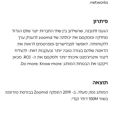
networks.
פיתרון
הגענו לתובנה, שהשילוב בין שתי החברות יוצר שלם הגדול
מחלקיו וממקסם את יכולתה של zoomd להעניק ערך
ללקוחותיה. לאפשר לפבלישרים ומפרסמים לראות את
הדאטה שלהם בצורה טובה יותר ובעקבות זאת- להצליח
ליצור אינגייג'מנט איכותי יותר ולמקסם את ה- ROI. מכאן
זיקקנו את הבטחת המותג: Do more. Know more.
תוצאה
המותג נסק מעלה. ב- 2019 הונפקה Zoomd בבורסת טורונטו
בשווי 100M דולר קנדי.