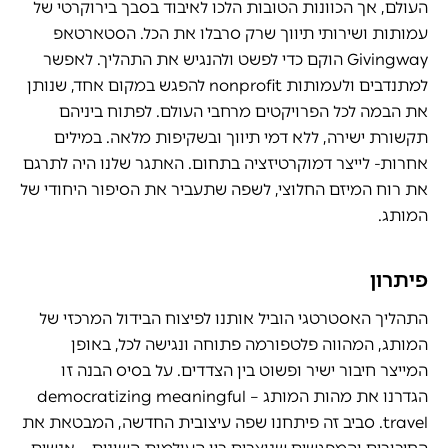
העולם, אך הכוונות הטובות הלכו לאיבוד בסבך בירוקרטי של
עמותות ושירותי תיווך שרק סרבלו את הכל. הסטארטאפ
Givingway הוקם כדי לפשט ולהנגיש את התהליך. לאפשר
למתנדבים ולעמותות nonprofit להפגש במקום אחד, שנותן
את הבמה לכל הפרויקטים מרחבי העולם. לפתוח ביניהם
תקשורת ישירה, ללא דמי תיווך ובשקיפות מלאה. במילים
אחרות- לייצר דמוקרטיזציה בתחום. האתגר שלנו היה לתרגם
את רוח המיזם החלוצי, לשפה שתעביר את הסיפור היחודי של
המותג.
פיתרון
התהליך האסטרטגי הוביל אותנו לפיצוח הבידול המרכזי של
המותג, המהווה פלטפורמה פתוחה ונגישה לכל, באופן
המייצר חיבור ישיר ופשוט בין הצדדים. על בסיס הבנה זו
הגדרנו את מהות המותג – democratizing meaningful
travel. סביב זה פיתחנו שפה עיצובית החדשה, המבטאת את