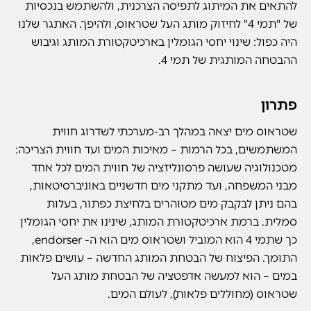
להתאים את המיתוג לתפיסה הצרכנית, ולהשתמש בנכסיות
של "תמי 4" לחיזוק מותג העל שטראוס, ולהיפך. האתגר שלנו
היה כפול: שינוי יחסי הגומלין בארכיטקטורת המותג וגיבוש
ההבטחה המותגית של תמי 4.
פתרון
שטראוס מים יצאה במהלך רב-מערכתי לשדרוג חווית
המשתמשים, בכל הרמות – מאיכות המים ועד חווית הצריכה:
מטכנולוגיה שעושה פרסונליזציה של חווית המים לכל אחד
מבני המשפחה, ועד מתקני מים חדשניים באוניברסיטאות,
בהם ניתן לבקבק מים מטוהרים בלחיצת כפתור, בעלות
סמלית. ברמת ארכיטקטורת המותג, שינינו את יחסי הגומלין
כך שתמי 4 הוא המוביל ושטראוס מים הוא ה- endorser,
התומך. הפיצוח של הבטחת המותג החדשה – עושים פלאות
במים – הוא למעשה אדפטציה של הבטחת מותג העל
שטראוס (מחוללים פלאות), לעולם המים.