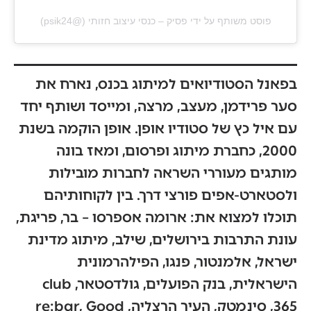
פוסט משותף על ידי ‏‎פסיק – כנסי עיצוב חזותי‎‏ (@‏‎psik24‎‏)
בפאנל הסטודיואים למיתוג בכנס, נארח את
סער פרידמן, מעצב, מרצה, ומייסד ושותף יחד
עם איל כץ של סטודיו אופן. אופן הוקמה בשנת
2000, כחברת מיתוג ופרסום, ומאז בונה
מותגים מעוררי השראה לחברות מובילות
ולסטארט-אפים פורצי דרך. בין לקוחותיהם
תוכלו למצוא את: ארומה אספרסו – בר, פריגת,
עונת התרבות בירושלים, שילב, מיתוג מדינת
ישראל, אלמנטור, פנגו, הפילהרמונית
הישראלית, בנק הפועלים, גולדסטאר, club
365, סינמטק, העיר הרצליה, re:bar, Good