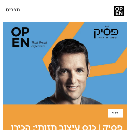
תפריט
בלוג
פסיק | כנס עיצוב חזותי: הכירו